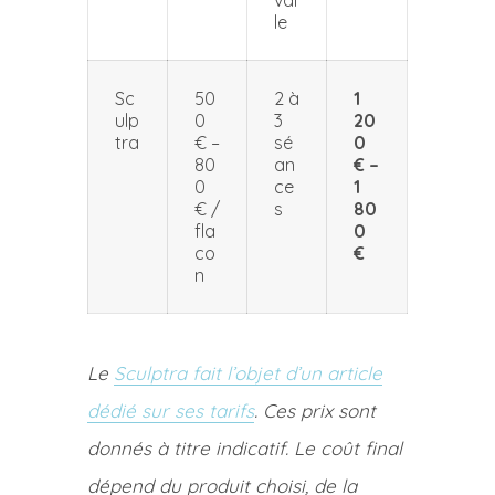
val
le
Sc
50
2 à
1
ulp
0
3
20
tra
€ –
sé
0
80
an
€ –
0
ce
1
€ /
s
80
fla
0
co
€
n
Le
Sculptra fait l’objet d’un article
dédié sur ses tarifs
. Ces prix sont
donnés à titre indicatif. Le coût final
dépend du produit choisi, de la