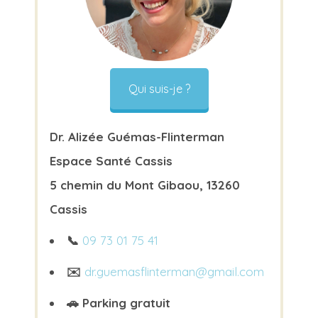
Qui suis-je ?
Dr. Alizée Guémas-Flinterman
Espace Santé Cassis
5 chemin du Mont Gibaou, 13260
Cassis
📞
09 73 01 75 41
✉️
dr.guemasflinterman@gmail.com
🚗 Parking gratuit