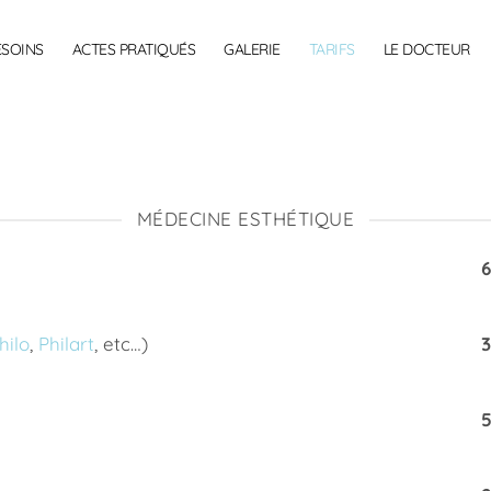
ESOINS
ACTES PRATIQUÉS
GALERIE
TARIFS
LE DOCTEUR
MÉDECINE ESTHÉTIQUE
hilo
,
Philart
, etc…)