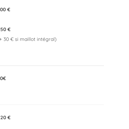
00 €
450 €
+ 30 € si maillot intégral)
30€
220 €