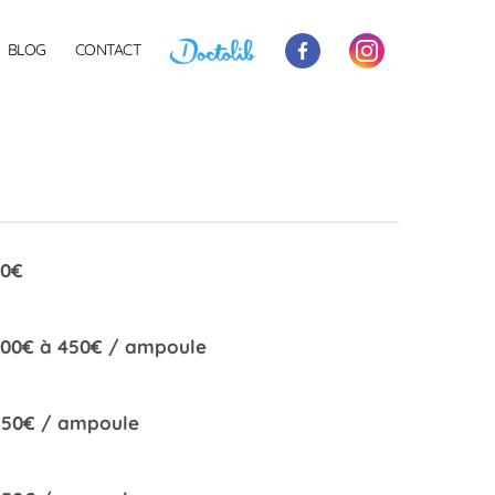
BLOG
CONTACT
60€
300€ à 450€ / ampoule
550€ / ampoule