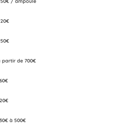
250€ / ampoule
220€
550€
 partir de 700€
160€
120€
30€ à 500€